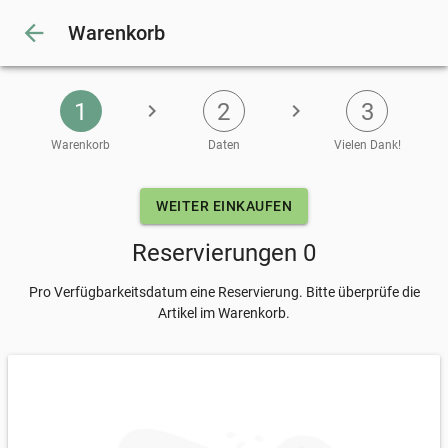
arrow_back
Warenkorb
1
2
3
chevron_right
chevron_right
Warenkorb
Daten
Vielen Dank!
Eingeben
WEITER EINKAUFEN
Reservierungen 0
Pro Verfügbarkeitsdatum eine Reservierung. Bitte überprüfe die
Artikel im Warenkorb.