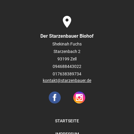
place
Der Starzenbauer Biohof
Shekinah Fuchs
Starzenbach 2
93199
Zell
094688443022
017638389734
kontakt@starzenbauer.de
STARTSEITE