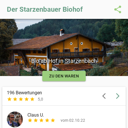
share
Der Starzenbauer Biohof
Bio ab Hof in Starzenbach
ZU DEN WAREN
196
Bewertungen
arrow_back_ios
arrow_forward_ios
star
star
star
star
star
5,0
Claus U.
star
star
star
star
star
vom 02.10.22