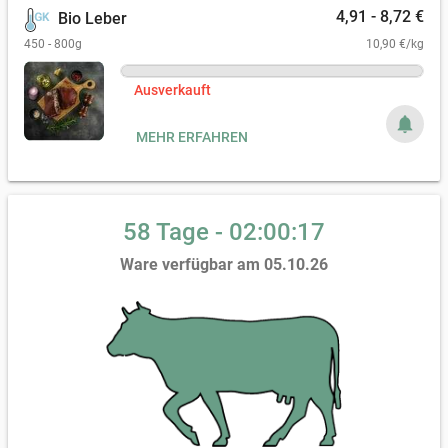
4,91 - 8,72 €
Bio Leber
450 - 800g
10,90 €/kg
Ausverkauft
notifications
MEHR ERFAHREN
58 Tage - 02:00:15
Ware verfügbar am 05.10.26