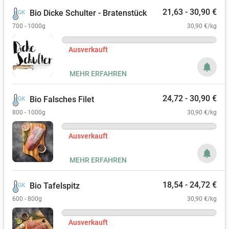
21,63 - 30,90 €
Bio Dicke Schulter - Bratenstück
700 - 1000g
30,90 €/kg
Ausverkauft
notifications
MEHR ERFAHREN
24,72 - 30,90 €
Bio Falsches Filet
800 - 1000g
30,90 €/kg
Ausverkauft
notifications
MEHR ERFAHREN
18,54 - 24,72 €
Bio Tafelspitz
600 - 800g
30,90 €/kg
Ausverkauft