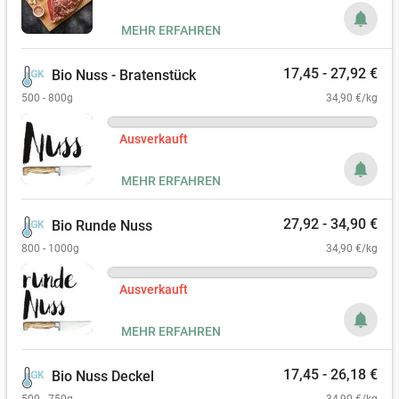
notifications
MEHR ERFAHREN
17,45 - 27,92 €
Bio Nuss - Bratenstück
500 - 800g
34,90 €/kg
Ausverkauft
notifications
MEHR ERFAHREN
27,92 - 34,90 €
Bio Runde Nuss
800 - 1000g
34,90 €/kg
Ausverkauft
notifications
MEHR ERFAHREN
17,45 - 26,18 €
Bio Nuss Deckel
500 - 750g
34,90 €/kg