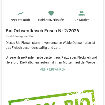
trending_up
favorite
people_alt
99
% verkauft
Bald ausverkauft!
25 Käufer
Bio Ochsenfleisch Frisch Nr 2/2026
Produktkategorie: Rind
Dieses Bio-Fleisch stammt von unseren Weide-Ochsen, also ist
das Fleisch besonders saftig und zart.
Unsere kleine Rinderherde besteht aus Pinzgauer, Fleckvieh und
Hereford. Die Kälbchen laufen mit ihren Müttern auf der Weide
mit. Wir füttern eigenes Heu, Getreide und Gras, verwenden
MEHR ERFAHREN
unseren eigenen Mist und produzieren eigenes Stroh für die
Tiere.
Wir haben uns auf die Bio Ochsen-Mast spezialisiert, da das
Fleisch eine besonders feine Qualität hat! Die Ochsen werden mit
8 Monaten kastriert und 2 Jahre lang gemästet. Sie wachsen
langsamer und besitzen eine bessere Fleischqualität. Das Fleisch