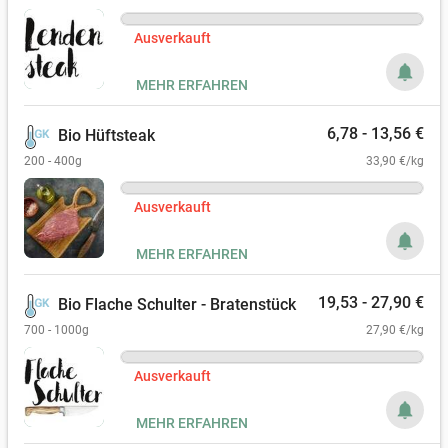
Ausverkauft
notifications
MEHR ERFAHREN
6,78 - 13,56 €
Bio Hüftsteak
200 - 400g
33,90 €/kg
Ausverkauft
notifications
MEHR ERFAHREN
19,53 - 27,90 €
Bio Flache Schulter - Bratenstück
700 - 1000g
27,90 €/kg
Ausverkauft
notifications
MEHR ERFAHREN