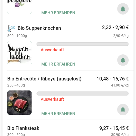
notifications
MEHR ERFAHREN
2,32 - 2,90 €
Bio Suppenknochen
800 - 1000g
2,90 €/kg
Ausverkauft
notifications
MEHR ERFAHREN
Bio Entrecôte / Ribeye (ausgelöst)
10,48 - 16,76 €
250 - 400g
41,90 €/kg
Ausverkauft
notifications
MEHR ERFAHREN
Bio Flanksteak
9,27 - 15,45 €
300 - 500g
30,90 €/kg