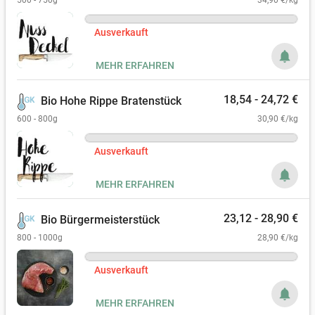
Ausverkauft
notifications
MEHR ERFAHREN
18,54 - 24,72 €
Bio Hohe Rippe Bratenstück
600 - 800g
30,90 €/kg
Ausverkauft
notifications
MEHR ERFAHREN
23,12 - 28,90 €
Bio Bürgermeisterstück
800 - 1000g
28,90 €/kg
Ausverkauft
notifications
MEHR ERFAHREN