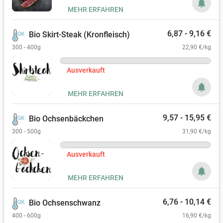
notifications
MEHR ERFAHREN
6,87 - 9,16 €
Bio Skirt-Steak (Kronfleisch)
300 - 400g
22,90 €/kg
Ausverkauft
notifications
MEHR ERFAHREN
9,57 - 15,95 €
Bio Ochsenbäckchen
300 - 500g
31,90 €/kg
Ausverkauft
notifications
MEHR ERFAHREN
6,76 - 10,14 €
Bio Ochsenschwanz
400 - 600g
16,90 €/kg