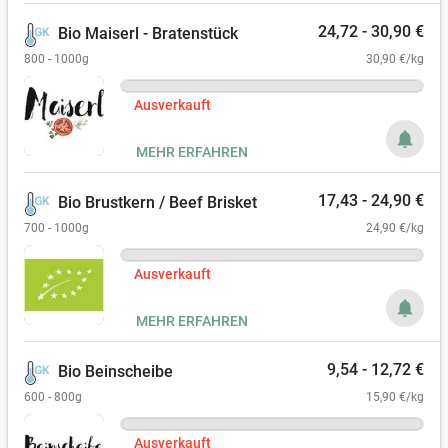
24,72 - 30,90 €
Bio Maiserl - Bratenstück
800 - 1000g
30,90 €/kg
Ausverkauft
notifications
MEHR ERFAHREN
17,43 - 24,90 €
Bio Brustkern / Beef Brisket
700 - 1000g
24,90 €/kg
Ausverkauft
notifications
MEHR ERFAHREN
9,54 - 12,72 €
Bio Beinscheibe
600 - 800g
15,90 €/kg
Ausverkauft