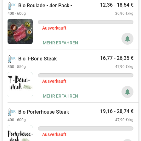
12,36 - 18,54 €
Bio Roulade - 4er Pack -
400 - 600g
30,90 €/kg
Ausverkauft
notifications
MEHR ERFAHREN
16,77 - 26,35 €
Bio T-Bone Steak
350 - 550g
47,90 €/kg
Ausverkauft
notifications
MEHR ERFAHREN
19,16 - 28,74 €
Bio Porterhouse Steak
400 - 600g
47,90 €/kg
Ausverkauft