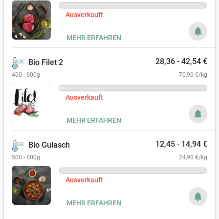
Ausverkauft
notifications
MEHR ERFAHREN
28,36 - 42,54 €
Bio Filet 2
400 - 600g
70,90 €/kg
Ausverkauft
notifications
MEHR ERFAHREN
12,45 - 14,94 €
Bio Gulasch
500 - 600g
24,90 €/kg
Ausverkauft
notifications
MEHR ERFAHREN