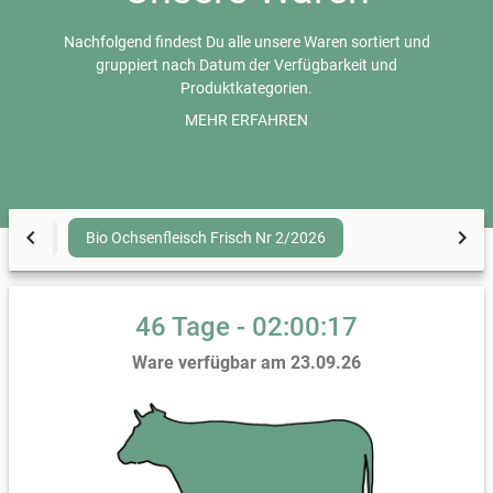
Nachfolgend findest Du alle unsere Waren sortiert und
gruppiert nach Datum der Verfügbarkeit und
Produktkategorien.
Bei von-bis Preisen (z.B. 10,00-15,00 €) wird nach Kilo
MEHR ERFAHREN
abgerechnet und die tatsächliche Größe kann variieren,
da es ein natürliches Produkt ist. Bei der Übergabe wird
gewogen und der Preis festgelegt.
Alle Preise inkl. MwSt., mehr Informationen zu den
Versandkosten im Abschnitt
Lieferung & Zahlung
auf
chevron_left
chevron_right
Bio Ochsenfleisch, frische Vorab-Einzelteile, Nr 2/2026
Bio Ochsenfleisch Frisch Nr 2/2026
dieser Seite
46 Tage - 02:00:15
Ware verfügbar am 23.09.26