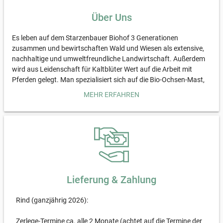
Über Uns
Es leben auf dem Starzenbauer Biohof 3 Generationen
zusammen und bewirtschaften Wald und Wiesen als extensive,
nachhaltige und umweltfreundliche Landwirtschaft. Außerdem
wird aus Leidenschaft für Kaltblüter Wert auf die Arbeit mit
Pferden gelegt. Man spezialisiert sich auf die Bio-Ochsen-Mast,
wobei die Tiere in einer Mutterkuh-Herde mit ganzjähriger
MEHR ERFAHREN
Weidehaltung aufwachsen, nur Heu und eigene Getreidesorten
zu füttern bekommen und somit langsam wachsendes
Ochsenfleisch höchster Qualität erzeugt wird. Das Fleisch der
alten Kühe wird zu eigener Wurst/Salami veredelt und hat, da die
Kühe ein so hohes Alter erreichen dürfen, einen besonders
intensiven Geschmack. Außerdem werden langsam wachsende
Bio-Hähnchen-Rassen in Mobilställen auf der Weide gehalten
und mit eigenem Weizen zugefüttert. Dabei hat die Stall-Hygiene,
Lieferung & Zahlung
die Tiergesundheit und das Tierwohl einen hohen Stellenwert.
Tierwohl bedeutet für uns auch: sanfte Schlacht-Methoden. Bei
Rind (ganzjährig 2026):
den Rindern arbeiten wir auf den Weideschuss am Hof hin und
bei den Hähnchen schlachten wir bereits mit einer mobilen
Zerlege-Termine ca. alle 2 Monate (achtet auf die Termine der