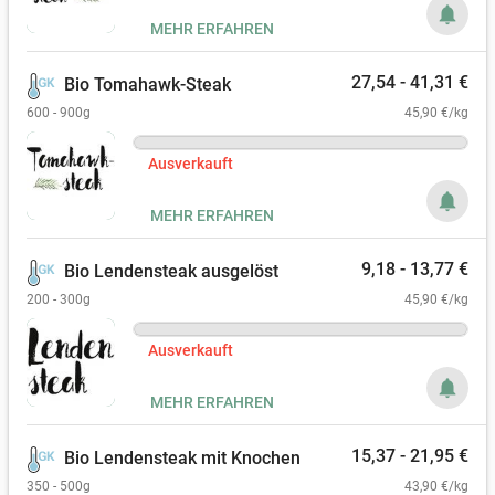
notifications
MEHR ERFAHREN
27,54 - 41,31 €
Bio Tomahawk-Steak
600 - 900g
45,90 €/kg
Ausverkauft
notifications
MEHR ERFAHREN
9,18 - 13,77 €
Bio Lendensteak ausgelöst
200 - 300g
45,90 €/kg
Ausverkauft
notifications
MEHR ERFAHREN
15,37 - 21,95 €
Bio Lendensteak mit Knochen
350 - 500g
43,90 €/kg