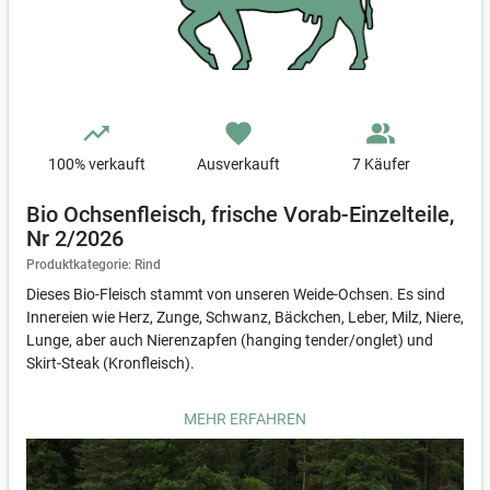
trending_up
favorite
people_alt
100
% verkauft
Ausverkauft
7 Käufer
Bio Ochsenfleisch, frische Vorab-Einzelteile,
Nr 2/2026
Produktkategorie: Rind
Dieses Bio-Fleisch stammt von unseren Weide-Ochsen. Es sind
Innereien wie Herz, Zunge, Schwanz, Bäckchen, Leber, Milz, Niere,
Lunge, aber auch Nierenzapfen (hanging tender/onglet) und
Skirt-Steak (Kronfleisch).
Das besondere an diesen Teilen ist, dass sie gleich nach dem
MEHR ERFAHREN
Schlachten des Rindes frisch vakuumiert und verkauft werden.
Der Rest des Rindes hängt weitere 2 Wochen in der Kühlung ab
und ist dann, nach dem Zerlegen, zum Verkauf bereit.