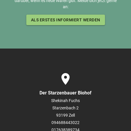
darüber, wenn es neue Waren gibt. Melde dich jetzt gerne
an:
ALS ERSTES INFORMIERT WERDEN
place
Der Starzenbauer Biohof
Shekinah Fuchs
Starzenbach 2
93199
Zell
094688443022
017638389734