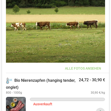
>>> Diese Teile können also bereits am Mittwoch, den 23.09.26,
von 8-20 Uhr ab Hof abgeholt werden!
ALLE FOTOS ANSEHEN
24,72 - 30,90 €
Bio Nierenzapfen (hanging tender,
onglet)
800 - 1000g
30,90 €/kg
Ausverkauft