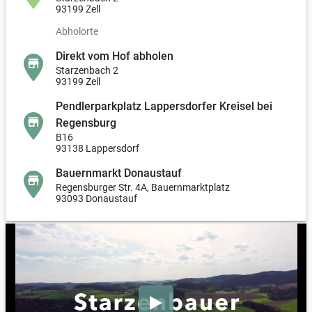
Landschaftspflege mit dem Preis Naturschutzpartner Landwirt ·
93199 Zell
Anbau von eigenem Weizen, Hafer, Waldstaudenroggen und
Abholorte
Kartoffeln in wechselnder Fruchtfolge · kleinteilige
Bewirtschaftung von Feldern, Ackern, Weiden und Wald mit Hilfe
Direkt vom Hof abholen
von Arbeitspferden · Streuobstbaume und nachhaltige
Starzenbach 2
93199 Zell
Forstwirtschaft
Pendlerparkplatz Lappersdorfer Kreisel bei
Regensburg
B16
93138 Lappersdorf
Bauernmarkt Donaustauf
Regensburger Str. 4A, Bauernmarktplatz
93093 Donaustauf