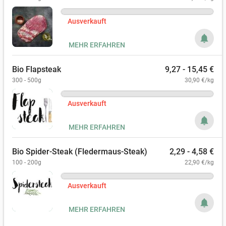
Ausverkauft
notifications
MEHR ERFAHREN
Bio Flapsteak
9,27 - 15,45 €
300 - 500g
30,90 €/kg
Ausverkauft
notifications
MEHR ERFAHREN
Bio Spider-Steak (Fledermaus-Steak)
2,29 - 4,58 €
100 - 200g
22,90 €/kg
Ausverkauft
notifications
MEHR ERFAHREN